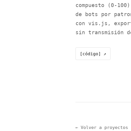
compuesto (0-100)
de bots por patro
con vis.js, expor
sin transmisión d
[código] ↗
← Volver a proyectos