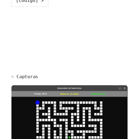
[código] ↗
Capturas